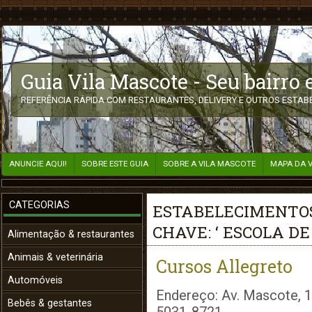
Guia Vila Mascote - Seu bairro
REFERÊNCIA RÁPIDA COM RESTAURANTES, DELIVERY E OUTROS ESTABE
ANUNCIE AQUI!
SOBRE ESTE GUIA
SOBRE A VILA MASCOTE
MAPA DA 
CATEGORIAS
ESTABELECIMENTOS
CHAVE: ‘ ESCOLA DE
Alimentação & restaurantes
Animais & veterinária
Cursos Allegreto
Automóveis
Endereço: Av. Mascote, 1
Bebês & gestantes