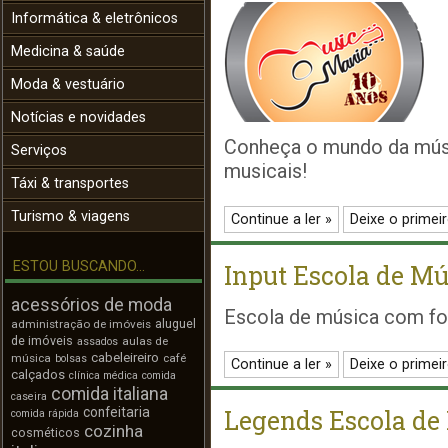
Informática & eletrônicos
Medicina & saúde
Moda & vestuário
Notícias e novidades
Conheça o mundo da músi
Serviços
musicais!
Táxi & transportes
Turismo & viagens
Continue a ler »
Deixe o primei
ESTOU BUSCANDO...
Input Escola de Mú
acessórios de moda
Escola de música com fo
aluguel
administração de imóveis
de imóveis
aulas de
assados
cabeleireiro
música
café
bolsas
Continue a ler »
Deixe o primei
calçados
clínica médica
comida
comida italiana
caseira
confeitaria
Legends Escola de
comida rápida
cozinha
cosméticos