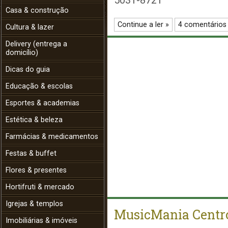
5031-8721
Casa & construção
Continue a ler »
4 comentários
Cultura & lazer
Delivery (entrega a
domicílio)
Dicas do guia
Educação & escolas
Esportes & academias
Estética & beleza
Farmácias & medicamentos
Festas & buffet
Flores & presentes
Hortifruti & mercado
Igrejas & templos
MusicMania Centr
Imobiliárias & imóveis