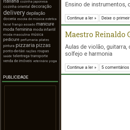
italiana
cozinha japonesa
Ensino de instrumentos, c
decoração
cozinha oriental
delivery
depilação
Continue a ler »
Deixe o primei
doceria
escola de música
estetica
manicure
frango assado
facial
moda feminina
moda infantil
Maestro Reinaldo 
música
moda masculina
pedicure
perfumaria
pilates
pizzaria
pizzas
Aulas de violão, guitarra,
pintura
ponto-de-táxi
roupas
rações
solfejo e harmonia
telentrega
transporte
saúde
venda de imóveis
yoga
veterinário
Continue a ler »
5 comentários
PUBLICIDADE