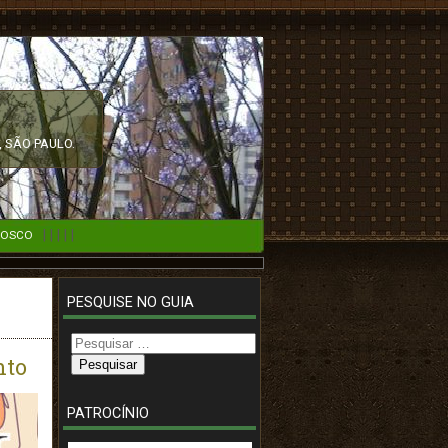
 SÃO PAULO.
|
|
|
|
|
NOSCO
PESQUISE NO GUIA
Pesquisar
por:
nto
PATROCÍNIO