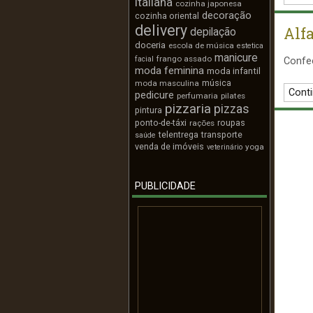
italiana
cozinha japonesa
decoração
cozinha oriental
delivery
Alf
depilação
doceria
escola de música
estetica
manicure
frango assado
facial
Confec
moda feminina
moda infantil
música
moda masculina
Conti
pedicure
perfumaria
pilates
pizzaria
pizzas
pintura
ponto-de-táxi
roupas
rações
telentrega
transporte
saúde
venda de imóveis
yoga
veterinário
PUBLICIDADE