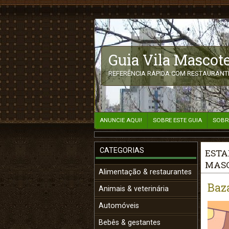
Guia Vila Mascote
REFERÊNCIA RÁPIDA COM RESTAURANTE
ANUNCIE AQUI!
SOBRE ESTE GUIA
SOBR
CATEGORIAS
ESTA
MASC
Alimentação & restaurantes
Baz
Animais & veterinária
Automóveis
Bebês & gestantes