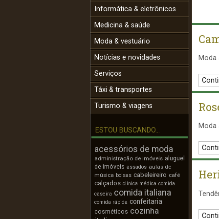
Informática & eletrônicos
Medicina & saúde
Cam
Moda & vestuário
Notícias e novidades
Moda a
Serviços
Conti
Táxi & transportes
Ros
Turismo & viagens
Moda 
ESTOU BUSCANDO...
Conti
acessórios de moda
aluguel
administração de imóveis
de imóveis
aulas de
assados
Her
cabeleireiro
música
café
bolsas
calçados
clínica médica
comida
comida italiana
Tendên
caseira
confeitaria
comida rápida
cozinha
cosméticos
Conti