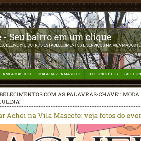
 - Seu bairro em um clique
S, DELIVERY E OUTROS ESTABELECIMENTOS E SERVIÇOS NA VILA MASCOTE,
E A VILA MASCOTE
MAPA DA VILA MASCOTE
TELEFONES ÚTEIS
FALE CO
BELECIMENTOS COM AS PALAVRAS-CHAVE: ‘ MODA
ULINA’
ar Achei na Vila Mascote: veja fotos do eve