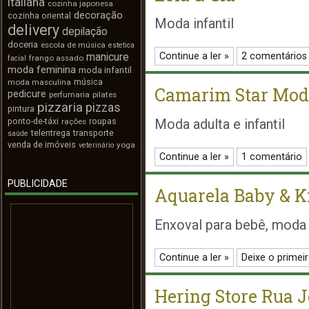
italiana
cozinha japonesa
decoração
cozinha oriental
Moda infantil
delivery
depilação
doceria
escola de música
estetica
manicure
Continue a ler »
2 comentários
frango assado
facial
moda feminina
moda infantil
música
moda masculina
Camarim Star Mod
pedicure
perfumaria
pilates
pizzaria
pizzas
pintura
ponto-de-táxi
roupas
Moda adulta e infantil
rações
telentrega
transporte
saúde
venda de imóveis
yoga
veterinário
Continue a ler »
1 comentário
PUBLICIDADE
Aquarela Baby & K
Enxoval para bebê, moda i
Continue a ler »
Deixe o primei
Hering Store Rua 