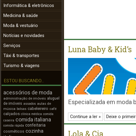
Informática & eletrônicos
Medicina & saúde
Moda & vestuário
Notícias e novidades
Serviços
Luna Baby & Kid’s
Táxi & transportes
Turismo & viagens
ESTOU BUSCANDO...
acessórios de moda
aluguel
administração de imóveis
Especializada em moda beb
de imóveis
aulas de
assados
cabeleireiro
música
café
bolsas
calçados
clínica médica
comida
Continue a ler »
Deixe o primei
comida italiana
caseira
confeitaria
comida rápida
cozinha
Lola & Cia
cosméticos