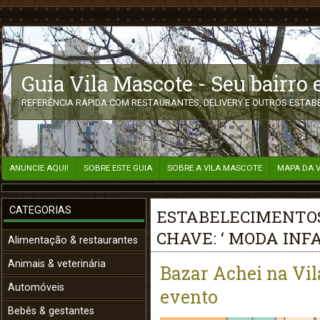
Guia Vila Mascote - Seu bairro
REFERÊNCIA RÁPIDA COM RESTAURANTES, DELIVERY E OUTROS ESTABE
ANUNCIE AQUI!
SOBRE ESTE GUIA
SOBRE A VILA MASCOTE
MAPA DA 
CATEGORIAS
ESTABELECIMENTOS
CHAVE: ‘ MODA INFA
Alimentação & restaurantes
Animais & veterinária
Bazar Achei na Vil
Automóveis
evento
Bebês & gestantes