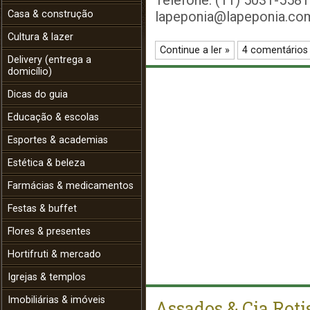
Telefone: (11) 5031-5581
Casa & construção
lapeponia@lapeponia.co
Cultura & lazer
Continue a ler »
4 comentários
Delivery (entrega a
domicílio)
Dicas do guia
Educação & escolas
Esportes & academias
Estética & beleza
Farmácias & medicamentos
Festas & buffet
Flores & presentes
Hortifruti & mercado
Igrejas & templos
Imobiliárias & imóveis
Assados & Cia Roti