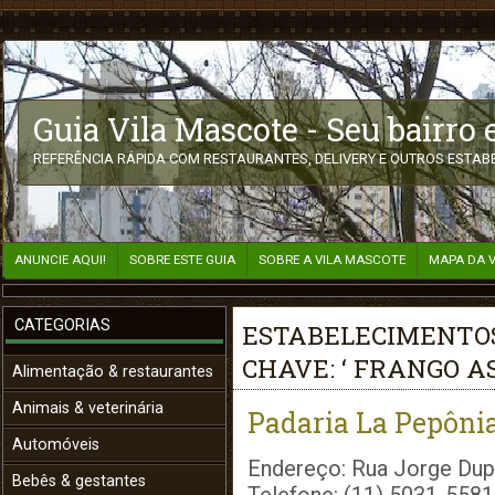
Guia Vila Mascote - Seu bairro
REFERÊNCIA RÁPIDA COM RESTAURANTES, DELIVERY E OUTROS ESTABE
ANUNCIE AQUI!
SOBRE ESTE GUIA
SOBRE A VILA MASCOTE
MAPA DA 
CATEGORIAS
ESTABELECIMENTOS
CHAVE: ‘ FRANGO A
Alimentação & restaurantes
Animais & veterinária
Padaria La Pepôni
Automóveis
Endereço: Rua Jorge Dupr
Bebês & gestantes