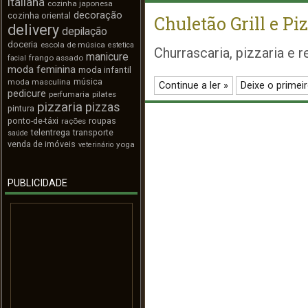
italiana
cozinha japonesa
decoração
cozinha oriental
Chuletão Grill e Pi
delivery
depilação
doceria
escola de música
estetica
Churrascaria, pizzaria e r
manicure
frango assado
facial
moda feminina
moda infantil
música
moda masculina
Continue a ler »
Deixe o primei
pedicure
perfumaria
pilates
pizzaria
pizzas
pintura
ponto-de-táxi
roupas
rações
telentrega
transporte
saúde
venda de imóveis
yoga
veterinário
PUBLICIDADE