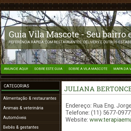
Guia Vila Mascote - Seu bairro
REFERÊNCIA RÁPIDA COM RESTAURANTES, DELIVERY E OUTROS ESTABE
ANUNCIE AQUI!
SOBRE ESTE GUIA
SOBRE A VILA MASCOTE
MAPA DA 
CATEGORIAS
JULIANA BERTONCE
Alimentação & restaurantes
Endereço: Rua Eng. Jorge
Animais & veterinária
Telefone: (11) 5677-097
Automóveis
Website:
www.terapiaemu
Bebês & gestantes