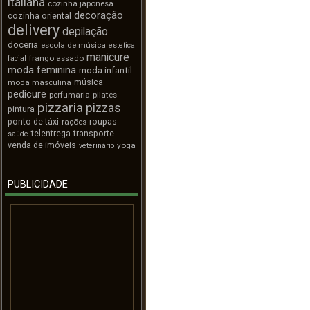
italiana
cozinha japonesa
decoração
cozinha oriental
delivery
depilação
doceria
escola de música
estetica
manicure
frango assado
facial
moda feminina
moda infantil
música
moda masculina
pedicure
perfumaria
pilates
pizzaria
pizzas
pintura
ponto-de-táxi
roupas
rações
telentrega
transporte
saúde
venda de imóveis
yoga
veterinário
PUBLICIDADE