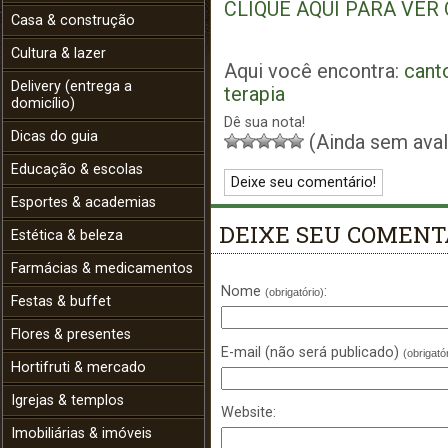
CLIQUE AQUI PARA VER
Casa & construção
Cultura & lazer
Aqui você encontra:
cant
Delivery (entrega a
terapia
domicílio)
Dê sua nota!
Dicas do guia
(Ainda sem aval
Educação & escolas
Deixe seu comentário!
Esportes & academias
DEIXE SEU COMENT
Estética & beleza
Farmácias & medicamentos
Nome
:
(obrigatório)
Festas & buffet
Flores & presentes
E-mail (não será publicado)
(obrigató
Hortifruti & mercado
Igrejas & templos
Website:
Imobiliárias & imóveis