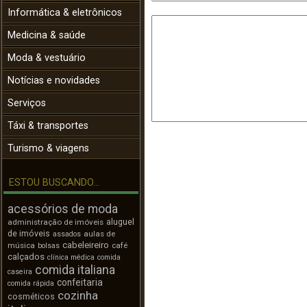
Informática & eletrônicos
Medicina & saúde
Moda & vestuário
Notícias e novidades
Serviços
Táxi & transportes
Turismo & viagens
ESTOU BUSCANDO...
acessórios de moda
aluguel
administração de imóveis
de imóveis
aulas de
assados
cabeleireiro
música
café
bolsas
calçados
clínica médica
comida
comida italiana
caseira
confeitaria
comida rápida
cozinha
cosméticos