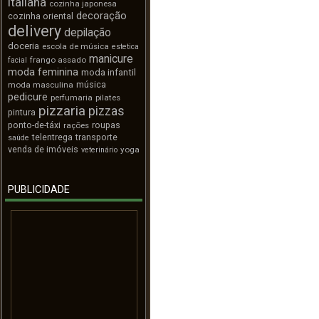
italiana
cozinha japonesa
decoração
cozinha oriental
delivery
depilação
doceria
escola de música
estetica
manicure
frango assado
facial
moda feminina
moda infantil
música
moda masculina
pedicure
perfumaria
pilates
pizzaria
pizzas
pintura
ponto-de-táxi
roupas
rações
telentrega
transporte
saúde
venda de imóveis
yoga
veterinário
PUBLICIDADE