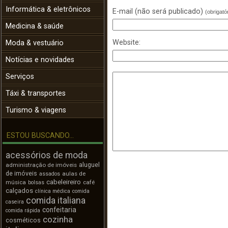
Informática & eletrônicos
E-mail (não será publicado)
(obrigató
Medicina & saúde
Website:
Moda & vestuário
Notícias e novidades
Serviços
Táxi & transportes
Turismo & viagens
ESTOU BUSCANDO...
acessórios de moda
aluguel
administração de imóveis
de imóveis
aulas de
assados
cabeleireiro
música
café
bolsas
calçados
clínica médica
comida
comida italiana
caseira
confeitaria
comida rápida
cozinha
cosméticos