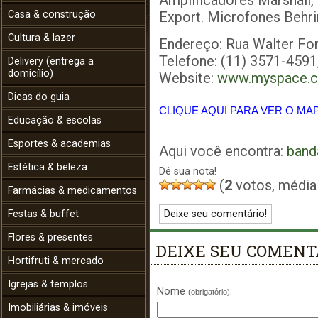
Amplificadores Marshall, 
Casa & construção
Export. Microfones Behri
Cultura & lazer
Endereço: Rua Walter Fon
Telefone: (11) 3571-459
Delivery (entrega a
domicílio)
Website:
www.myspace.c
Dicas do guia
CLIQUE AQUI PARA VER O MA
Educação & escolas
Esportes & academias
Aqui você encontra:
band
Estética & beleza
Dê sua nota!
(
2
votos, média
Farmácias & medicamentos
Deixe seu comentário!
Festas & buffet
Flores & presentes
DEIXE SEU COMENT
Hortifruti & mercado
Igrejas & templos
Nome
:
(obrigatório)
Imobiliárias & imóveis