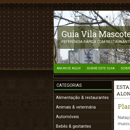
Guia Vila Mascote
REFERÊNCIA RÁPIDA COM RESTAURANTE
ANUNCIE AQUI!
SOBRE ESTE GUIA
SOBR
CATEGORIAS
ESTA
ALO
Alimentação & restaurantes
Pla
Animais & veterinária
Automóveis
Nataçã
muscu
Bebês & gestantes