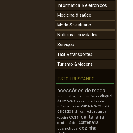
Informática & eletrônicos
Medicina & saúde
Moda & vestuário
Notícias e novidades
Serviços
Táxi & transportes
Turismo & viagens
ESTOU BUSCANDO...
acessórios de moda
aluguel
administração de imóveis
de imóveis
aulas de
assados
cabeleireiro
música
café
bolsas
calçados
clínica médica
comida
comida italiana
caseira
confeitaria
comida rápida
cozinha
cosméticos