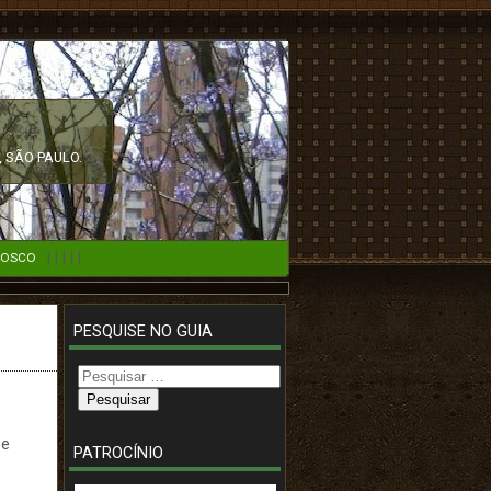
 SÃO PAULO.
|
|
|
|
|
NOSCO
PESQUISE NO GUIA
Pesquisar
por:
 e
PATROCÍNIO