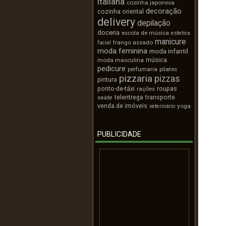
italiana
cozinha japonesa
decoração
cozinha oriental
delivery
depilação
doceria
escola de música
estetica
manicure
frango assado
facial
moda feminina
moda infantil
música
moda masculina
pedicure
perfumaria
pilates
pizzaria
pizzas
pintura
ponto-de-táxi
roupas
rações
telentrega
transporte
saúde
venda de imóveis
yoga
veterinário
PUBLICIDADE