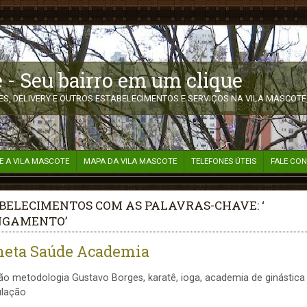
 - Seu bairro em um clique
S, DELIVERY E OUTROS ESTABELECIMENTOS E SERVIÇOS NA VILA MASCOTE,
E A VILA MASCOTE
MAPA DA VILA MASCOTE
TELEFONES ÚTEIS
FALE CO
BELECIMENTOS COM AS PALAVRAS-CHAVE: ‘
NGAMENTO’
neta Saúde Academia
o metodologia Gustavo Borges, karatê, ioga, academia de ginástica
lação