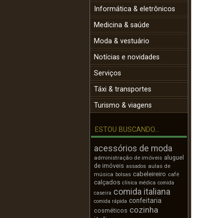
Informática & eletrônicos
Medicina & saúde
Moda & vestuário
Notícias e novidades
Serviços
Táxi & transportes
Turismo & viagens
ESTOU BUSCANDO...
acessórios de moda
aluguel
administração de imóveis
de imóveis
aulas de
assados
cabeleireiro
música
café
bolsas
calçados
clínica médica
comida
comida italiana
caseira
confeitaria
comida rápida
cozinha
cosméticos