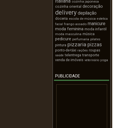
italiana
cozinha japonesa
decoração
cozinha oriental
delivery
depilação
doceria
escola de música
estetica
manicure
frango assado
facial
moda feminina
moda infantil
música
moda masculina
pedicure
perfumaria
pilates
pizzaria
pizzas
pintura
ponto-de-táxi
roupas
rações
telentrega
transporte
saúde
venda de imóveis
yoga
veterinário
PUBLICIDADE