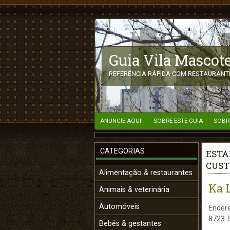
Guia Vila Mascote
REFERÊNCIA RÁPIDA COM RESTAURANTE
ANUNCIE AQUI!
SOBRE ESTE GUIA
SOBR
CATEGORIAS
ESTA
CUST
Alimentação & restaurantes
Ka 
Animais & veterinária
Automóveis
Endere
8723-
Bebês & gestantes