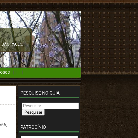
 SÃO PAULO.
|
|
|
|
|
NOSCO
PESQUISE NO GUIA
Pesquisar
por:
666,
PATROCÍNIO