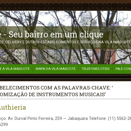
 - Seu bairro em um clique
S, DELIVERY E OUTROS ESTABELECIMENTOS E SERVIÇOS NA VILA MASCOTE,
E A VILA MASCOTE
MAPA DA VILA MASCOTE
TELEFONES ÚTEIS
FALE CO
BELECIMENTOS COM AS PALAVRAS-CHAVE: ‘
OMIZAÇÃO DE INSTRUMENTOS MUSICAIS’
Luthieria
ço: Av. Durval Pinto Ferreira, 259 — Jabaquara Telefone: (11) 5562-2
5299