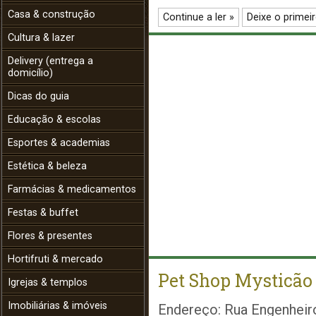
Casa & construção
Continue a ler »
Deixe o primei
Cultura & lazer
Delivery (entrega a
domicílio)
Dicas do guia
Educação & escolas
Esportes & academias
Estética & beleza
Farmácias & medicamentos
Festas & buffet
Flores & presentes
Hortifruti & mercado
Pet Shop Mysticão
Igrejas & templos
Imobiliárias & imóveis
Endereço: Rua Engenheiro