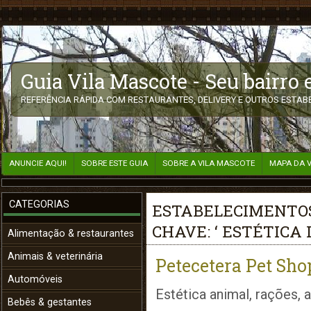
Guia Vila Mascote - Seu bairro
REFERÊNCIA RÁPIDA COM RESTAURANTES, DELIVERY E OUTROS ESTABE
ANUNCIE AQUI!
SOBRE ESTE GUIA
SOBRE A VILA MASCOTE
MAPA DA 
CATEGORIAS
ESTABELECIMENTOS
CHAVE: ‘ ESTÉTICA
Alimentação & restaurantes
Animais & veterinária
Petecetera Pet Sho
Automóveis
Estética animal, rações, 
Bebês & gestantes