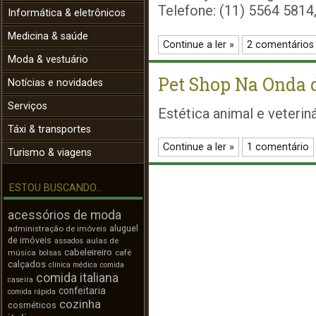
Telefone: (11) 5564 5814
Informática & eletrônicos
Medicina & saúde
Continue a ler »
2 comentários
Moda & vestuário
Pet Shop Na Onda 
Notícias e novidades
Serviços
Estética animal e veterin
Táxi & transportes
Continue a ler »
1 comentário
Turismo & viagens
ESTOU BUSCANDO...
acessórios de moda
aluguel
administração de imóveis
de imóveis
aulas de
assados
cabeleireiro
música
café
bolsas
calçados
clínica médica
comida
comida italiana
caseira
confeitaria
comida rápida
cozinha
cosméticos