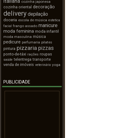
italiana
cozinha japonesa
decoração
cozinha oriental
delivery
depilação
doceria
escola de música
estetica
manicure
frango assado
facial
moda feminina
moda infantil
música
moda masculina
pedicure
perfumaria
pilates
pizzaria
pizzas
pintura
ponto-de-táxi
roupas
rações
telentrega
transporte
saúde
venda de imóveis
yoga
veterinário
PUBLICIDADE