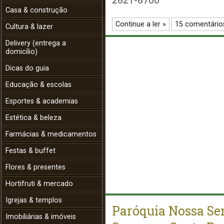
2821-8700
Casa & construção
Continue a ler »
15 comentário
Cultura & lazer
Delivery (entrega a
domicílio)
Dicas do guia
Educação & escolas
Esportes & academias
Estética & beleza
Farmácias & medicamentos
Festas & buffet
Flores & presentes
Hortifruti & mercado
Igrejas & templos
Paróquia Nossa Se
Imobiliárias & imóveis