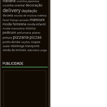
italiana
cozinha japonesa
decoração
cozinha oriental
delivery
depilação
doceria
escola de música
estetica
manicure
frango assado
facial
moda feminina
moda infantil
música
moda masculina
pedicure
perfumaria
pilates
pizzaria
pizzas
pintura
ponto-de-táxi
roupas
rações
telentrega
transporte
saúde
venda de imóveis
yoga
veterinário
PUBLICIDADE