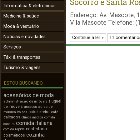
Socorro e Santa Ro
Informática & eletrônicos
Endereço: Av. Mascote, 1
Medicina & saúde
Vila Mascote Telefone: 
Moda & vestuário
Notícias e novidades
Continue a ler »
11 comentário
Serviços
Táxi & transportes
Turismo & viagens
ESTOU BUSCANDO...
acessórios de moda
aluguel
administração de imóveis
de imóveis
aulas de
assados
cabeleireiro
música
café
bolsas
calçados
clínica médica
comida
comida italiana
caseira
confeitaria
comida rápida
cozinha
cosméticos