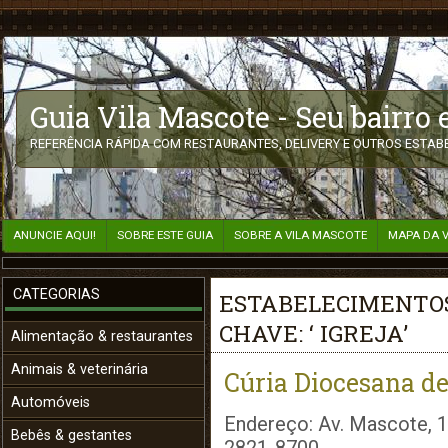
Guia Vila Mascote - Seu bairro
REFERÊNCIA RÁPIDA COM RESTAURANTES, DELIVERY E OUTROS ESTABE
ANUNCIE AQUI!
SOBRE ESTE GUIA
SOBRE A VILA MASCOTE
MAPA DA 
CATEGORIAS
ESTABELECIMENTOS
CHAVE: ‘ IGREJA’
Alimentação & restaurantes
Animais & veterinária
Cúria Diocesana d
Automóveis
Endereço: Av. Mascote, 1
Bebês & gestantes