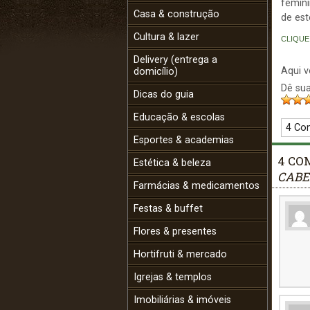
femini
Casa & construção
de est
Cultura & lazer
CLIQUE
Delivery (entrega a
Aqui 
domicílio)
Dê sua
Dicas do guia
Educação & escolas
4 Co
Esportes & academias
4 CO
Estética & beleza
CABEL
Farmácias & medicamentos
Festas & buffet
Flores & presentes
Hortifruti & mercado
Igrejas & templos
Imobiliárias & imóveis