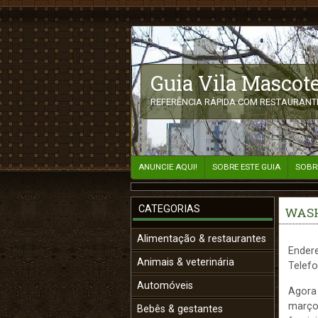
Guia Vila Mascote
REFERÊNCIA RÁPIDA COM RESTAURANTE
ANUNCIE AQUI!
SOBRE ESTE GUIA
SOBR
CATEGORIAS
WASH
Alimentação & restaurantes
Endere
Animais & veterinária
Telefo
Automóveis
Agora 
março)
Bebês & gestantes