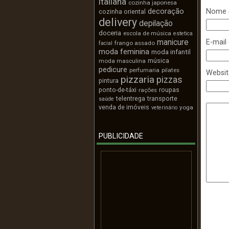
italiana
cozinha japonesa
decoração
Nome
cozinha oriental
delivery
depilação
doceria
escola de música
estetica
manicure
E-mail
frango assado
facial
moda feminina
moda infantil
música
moda masculina
pedicure
perfumaria
pilates
Websit
pizzaria
pizzas
pintura
ponto-de-táxi
roupas
rações
telentrega
transporte
saúde
venda de imóveis
yoga
veterinário
PUBLICIDADE