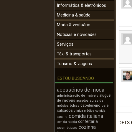
Informática & eletrônicos
Medicina & saúde
Moda & vestuário
Notícias e novidades
Serviços
Táxi & transportes
Turismo & viagens
ESTOU BUSCANDO...
acessórios de moda
aluguel
administração de imóveis
de imóveis
aulas de
assados
cabeleireiro
música
café
bolsas
calçados
clínica médica
comida
comida italiana
caseira
confeitaria
DEIX
comida rápida
cozinha
cosméticos