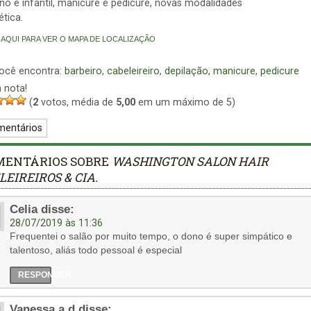
no e infantil, manicure e pedicure, novas modalidades
ética.
 AQUI PARA VER O MAPA DE LOCALIZAÇÃO
você encontra:
barbeiro
,
cabeleireiro
,
depilação
,
manicure
,
pedicure
 nota!
(
2
votos, média de
5,00
em um máximo de 5)
mentários
MENTÁRIOS SOBRE
WASHINGTON SALON HAIR
EIREIROS & CIA.
Celia
disse:
28/07/2019 às 11:36
Frequentei o salão por muito tempo, o dono é super simpático e
talentoso, aliás todo pessoal é especial
RESPONDER
Vanessa a d
disse: