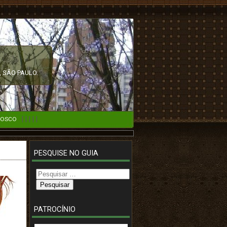
 SÃO PAULO.
|
|
|
|
|
NOSCO
PESQUISE NO GUIA
Pesquisar
por:
PATROCÍNIO