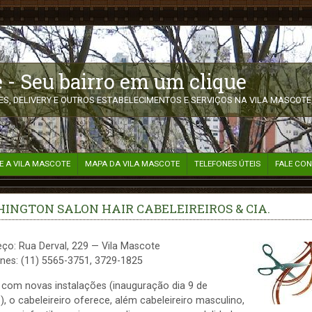
 - Seu bairro em um clique
S, DELIVERY E OUTROS ESTABELECIMENTOS E SERVIÇOS NA VILA MASCOTE,
E A VILA MASCOTE
MAPA DA VILA MASCOTE
TELEFONES ÚTEIS
FALE CO
INGTON SALON HAIR CABELEIREIROS & CIA.
ço: Rua Derval, 229 — Vila Mascote
nes: (11) 5565-3751, 3729-1825
com novas instalações (inauguração dia 9 de
, o cabeleireiro oferece, além cabeleireiro masculino,